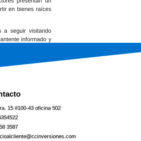
actores presentan un
tir en bienes raíces
s a seguir visitando
¡Mantente informado y
ntacto
ra. 15 #100-43 oficina 502
6354522
58 3587
icioalcliente@ccinversiones.com