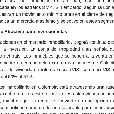
la oferta de inmuebles en arriendo, con una ten
cada en los estratos 3 y 4. Sin embargo, según la Lonj
muestran un movimiento mínimo tanto en el cierre de ne
indica un mercado más lento y selectivo en estos segmen
 Atractivo para Inversionistas
tuaciones en el mercado inmobiliario, Bogotá continúa 
ra la inversión. La Lonja de Propiedad Raíz señala 
 del país. Los inmuebles que se ponen a la venta en 
amente en comparación con otras ciudades de Colombi
ctos de vivienda de interés social (VIS) como no VIS
o del 50% al 57%.
or inmobiliario en Colombia está atravesando una fas
evo gobierno. Los estratos más altos están viendo un au
, mientras que la renta se convierte en una opción m
e mantiene como un destino favorable para los inversio